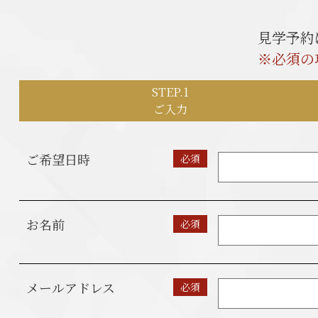
見学予約
※必須の
STEP.1
ご入力
ご希望日時
必須
お名前
必須
メールアドレス
必須